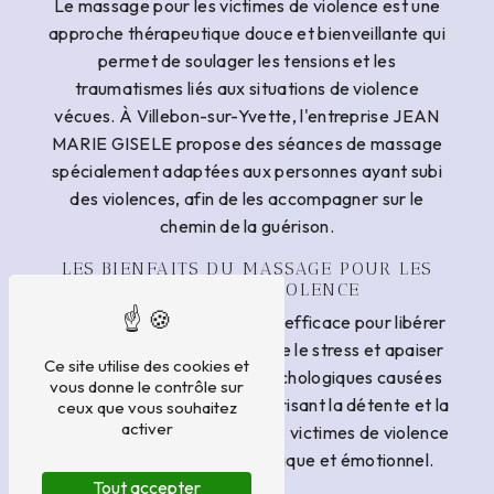
Le massage pour les victimes de violence est une
approche thérapeutique douce et bienveillante qui
permet de soulager les tensions et les
traumatismes liés aux situations de violence
vécues. À Villebon-sur-Yvette, l'entreprise JEAN
MARIE GISELE propose des séances de massage
spécialement adaptées aux personnes ayant subi
des violences, afin de les accompagner sur le
chemin de la guérison.
LES BIENFAITS DU MASSAGE POUR LES
VICTIMES DE VIOLENCE
Le massage est une méthode efficace pour libérer
les émotions refoulées, réduire le stress et apaiser
Ce site utilise des cookies et
les douleurs physiques et psychologiques causées
vous donne le contrôle sur
par les traumatismes. En favorisant la détente et la
ceux que vous souhaitez
activer
relaxation, le massage aide les victimes de violence
à retrouver un équilibre physique et émotionnel.
Tout accepter