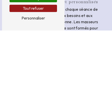
Des massages adaptés et personnalisés
Tout refuser
Chez JEAN MARIE GISELE, chaque séance de
massage est adaptée aux besoins et aux
Personnaliser
spécificités de chaque personne. Les masseurs
professionnels de l'entreprise sont formés pour
accompagner les victimes de violence avec
respect et empathie, en veillant à créer un
environnement sûr et bienveillant.
Une approche holistique de la guérison
En complément du massage, l'entreprise JEAN
MARIE GISELE propose des techniques de
relaxation et de gestion du stress pour soutenir les
victimes de violence dans leur processus de
guérison. Cette approche holistique vise à prendre
en compte l'ensemble des dimensions de la
personne pour favoriser un rétablissement durable.
Un accompagnement professionnel et