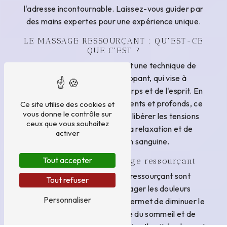
l'adresse incontournable. Laissez-vous guider par
des mains expertes pour une expérience unique.
LE MASSAGE RESSOURÇANT : QU'EST-CE
QUE C'EST ?
Le massage ressourçant est une technique de
massage doux et enveloppant, qui vise à
rééquilibrer les énergies du corps et de l'esprit. En
combinant des mouvements lents et profonds, ce
Ce site utilise des cookies et
vous donne le contrôle sur
type de massage permet de libérer les tensions
ceux que vous souhaitez
accumulées, de favoriser la relaxation et de
activer
stimuler la circulation sanguine.
Tout accepter
Les bienfaits du massage ressourçant
Les bienfaits du massage ressourçant sont
Tout refuser
nombreux. En plus de soulager les douleurs
Personnaliser
musculaires et articulaires, il permet de diminuer le
stress, d'améliorer la qualité du sommeil et de
renforcer le système immunitaire. Il agit également