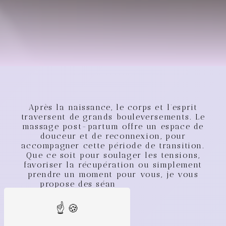
A
p
r
è
s
l
a
n
a
i
s
s
a
n
c
e
,
l
e
c
o
r
p
s
e
t
l
’
e
s
p
r
i
t
t
r
a
v
e
r
s
e
n
t
d
e
g
r
a
n
d
s
b
o
u
l
e
v
e
r
s
e
m
e
n
t
s
.
L
e
m
a
s
s
a
g
e
p
o
s
t
-
p
a
r
t
u
m
o
f
f
r
e
u
n
e
s
p
a
c
e
d
e
d
o
u
c
e
u
r
e
t
d
e
r
e
c
o
n
n
e
x
i
o
n
,
p
o
u
r
a
c
c
o
m
p
a
g
n
e
r
c
e
t
t
e
p
é
r
i
o
d
e
d
e
t
r
a
n
s
i
t
i
o
n
.
Q
u
e
c
e
s
o
i
t
p
o
u
r
s
o
u
l
a
g
e
r
l
e
s
t
e
n
s
i
o
n
s
,
f
a
v
o
r
i
s
e
r
l
a
r
é
c
u
p
é
r
a
t
i
o
n
o
u
s
i
m
p
l
e
m
e
n
t
p
r
e
n
d
r
e
u
n
m
o
m
e
n
t
p
o
u
r
v
o
u
s
,
j
e
v
o
u
s
p
r
o
p
o
s
e
d
e
s
s
é
a
n