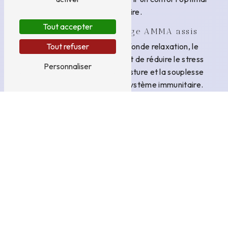
au bénéficiaire.
Tout accepter
Les bienfaits du Massage AMMA assis
Tout refuser
En plus de procurer une profonde relaxation, le
Massage AMMA assis permet de réduire le stress
Personnaliser
et l'anxiété, d'améliorer la posture et la souplesse
articulaire, et de stimuler le système immunitaire.
Grâce à des pressions et des étirements ciblés, ce
massage agit efficacement sur les points
d'acupuncture pour rééquilibrer l'énergie vitale du
corps.
JEAN MARIE GISELE: Votre spécialiste du
Massage AMMA assis
Installé à Les Ulis, JEAN MARIE GISELE est un
praticien expérimenté et passionné par l'art du
Massage AMMA assis. Formé aux techniques
traditionnelles japonaises, il saura vous offrir une