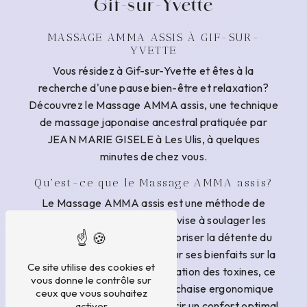
Gif-sur-Yvette
MASSAGE AMMA ASSIS À GIF-SUR-
YVETTE
Vous résidez à Gif-sur-Yvette et êtes à la
recherche d'une pause bien-être et relaxation?
Découvrez le Massage AMMA assis, une technique
de massage japonaise ancestral pratiquée par
JEAN MARIE GISELE à Les Ulis, à quelques
minutes de chez vous.
Qu'est-ce que le Massage AMMA assis?
Le Massage AMMA assis est une méthode de
massage thérapeutique qui vise à soulager les
tensions musculaires et à favoriser la détente du
corps et de l'esprit. Connu pour ses bienfaits sur la
Ce site utilise des cookies et
circulation sanguine et l'élimination des toxines, ce
vous donne le contrôle sur
massage se pratique sur une chaise ergonomique
ceux que vous souhaitez
spécialement conçue pour offrir un confort optimal
activer