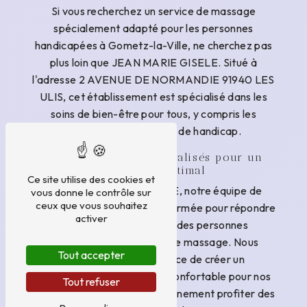
Si vous recherchez un service de massage
spécialement adapté pour les personnes
handicapées à Gometz-la-Ville, ne cherchez pas
plus loin que JEAN MARIE GISELE. Situé à
l'adresse 2 AVENUE DE NORMANDIE 91940 LES
ULIS, cet établissement est spécialisé dans les
soins de bien-être pour tous, y compris les
personnes en situation de handicap.
Des massages personnalisés pour un
bien-être optimal
Ce site utilise des cookies et
Chez JEAN MARIE GISELE, notre équipe de
vous donne le contrôle sur
ceux que vous souhaitez
professionnels qualifiés est formée pour répondre
activer
aux besoins spécifiques des personnes
handicapées en matière de massage. Nous
Tout accepter
comprenons l'importance de créer un
environnement sécurisé et confortable pour nos
Tout refuser
clients, afin qu'ils puissent pleinement profiter des